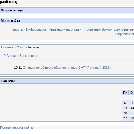
[
Мой сайт
]
Форма входа
Меню сайта
Новости
Информация
Квитанции на оплату
Показания абонентских счетчик
Обратная с
Главная
»
2026
»
Апрель
19 Апреля, Воскресенье
10:11
Очередное общее собрание членов СНТ "Полянка" 2026 г.
Calendar
Пн
Вт
6
7
13
14
20
21
27
28
Полная версия сайта