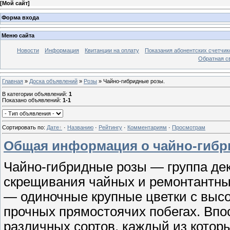
[
Мой сайт
]
Форма входа
Меню сайта
Новости
Информация
Квитанции на оплату
Показания абонентских счетчик
Обратная с
Главная
»
Доска объявлений
»
Розы
» Чайно-гибридные розы.
В категории объявлений
:
1
Показано объявлений
:
1-1
Сортировать по
:
Дате
·
Названию
·
Рейтингу
·
Комментариям
·
Просмотрам
Общая информация о чайно-гибр
Чайно-гибридные розы — группа дек
скрещивания чайных и ремонтантных
— одиночные крупные цветки с выс
прочных прямостоячих побегах. Впо
различных сортов, каждый из которы